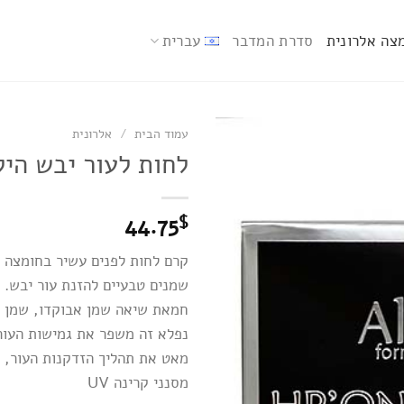
צה אלרונית
סדרת המדבר
עברית
עמוד הבית
/
אלרונית
לחות לעור יבש היל
44.75
$
קרם לחות לפנים עשיר בחומצה הי
שמנים טבעיים להזנת עור יבש. 
חמאת שיאה שמן אבוקדו, שמן חמ
נפלא זה משפר את גמישות העור
מאט את תהליך הזדקנות העור, מ
מסנני קרינה UV