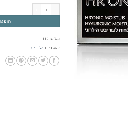
כמות של לחות לעור יבש הילרוני
הוספה
מק"ט:
885
קטגוריה:
אלרונית