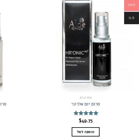
USD
ILS
אלרונית
סרום יום אלרוני
סרום
$
49.75
דורג
5.00
מתוך 5
הוספה לסל