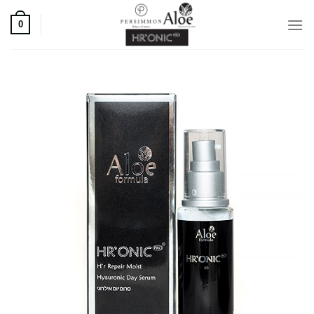
Ski
t
0
conten